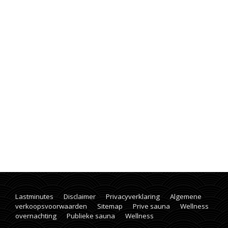
Lastminutes
Disclaimer
Privacyverklaring
Algemene
verkoopsvoorwaarden
Sitemap
Prive sauna
Wellness
overnachting
Publieke sauna
Wellness