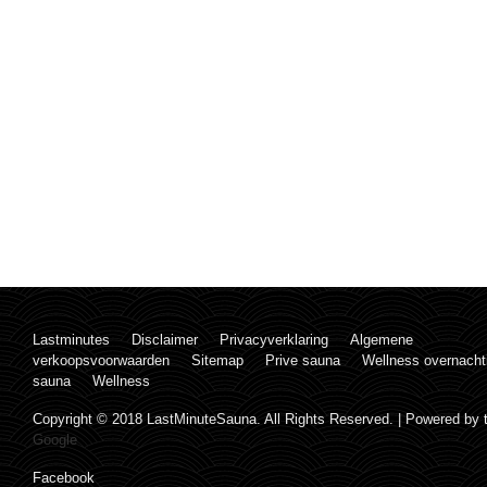
Lastminutes
Disclaimer
Privacyverklaring
Algemene
verkoopsvoorwaarden
Sitemap
Prive sauna
Wellness overnacht
sauna
Wellness
Copyright © 2018 LastMinuteSauna. All Rights Reserved. | Powered by
Google
Facebook