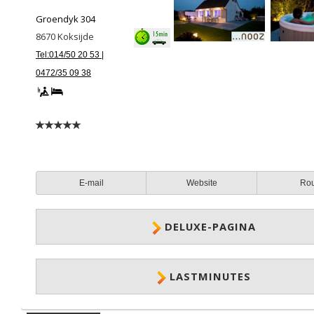
Groendyk 304
8670
Koksijde
Tel:014/50 20 53 |
0472/35 09 38
E-mail
Website
Ro
DELUXE-PAGINA
LASTMINUTES