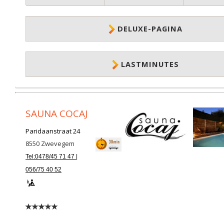
DELUXE-PAGINA
LASTMINUTES
SAUNA COCAJ
Paridaanstraat 24
8550
Zwevegem
Tel:0478/45 71 47 |
056/75 40 52