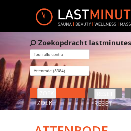
Zoekopdracht lastminute
ZOEK
RESET
ATTENRODE