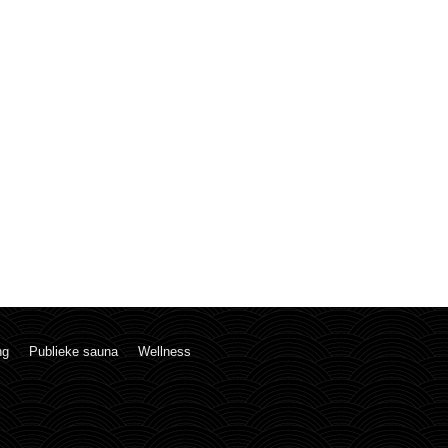
ng
Publieke sauna
Wellness