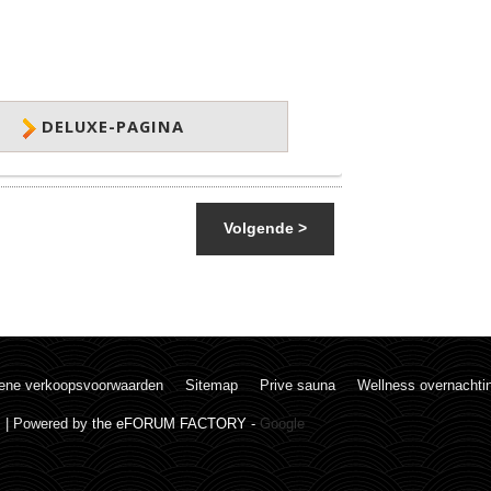
DELUXE-PAGINA
Volgende >
ene verkoopsvoorwaarden
Sitemap
Prive sauna
Wellness overnachti
. | Powered by
the eFORUM FACTORY
-
Google