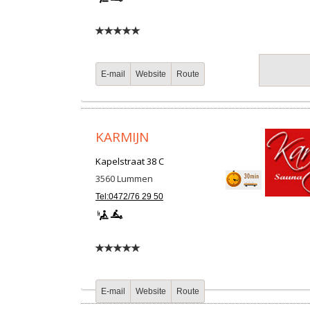
E-mail
Website
Route
KARMIJN
Kapelstraat 38 C
3560
Lummen
Tel:0472/76 29 50
E-mail
Website
Route