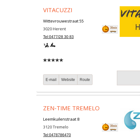
VITACUZZI
Wittevrouwestraat 55
3020
Herent
Tel:0477/28 30 83
E-mail
Website
Route
ZEN-TIME TREMELO
Leemkuilenstraat 8
3120
Tremelo
Tel:0478786470