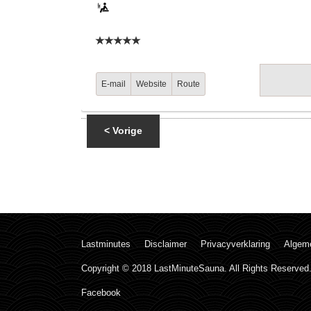
E-mail
Website
Route
< Vorige
Lastminutes
Disclaimer
Privacyverklaring
Algem
Copyright © 2018 LastMinuteSauna. All Rights Reserved
Facebook