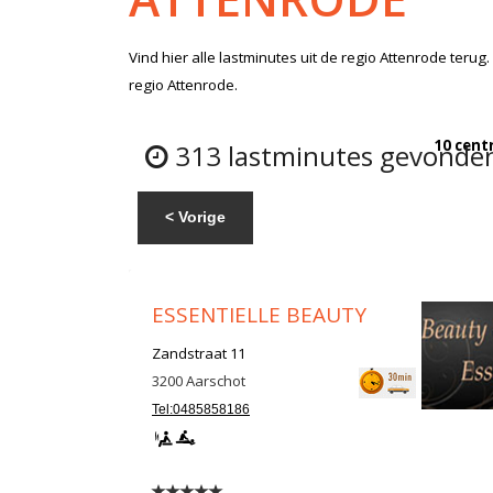
Vind hier alle
lastminutes
uit de regio Attenrode
terug.
regio Attenrode.
10 cent
313 lastminutes gevonden
< Vorige
ESSENTIELLE BEAUTY
Zandstraat 11
3200
Aarschot
Tel:0485858186