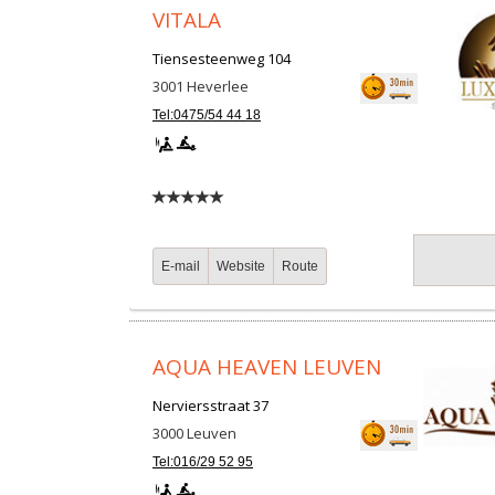
VITALA
Tiensesteenweg 104
3001
Heverlee
Tel:0475/54 44 18
E-mail
Website
Route
AQUA HEAVEN LEUVEN
Nerviersstraat 37
3000
Leuven
Tel:016/29 52 95