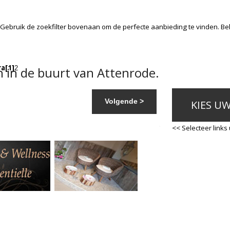
 Gebruik de zoekfilter bovenaan om de perfecte aanbieding te vinden. B
ra
[1]
 in de buurt van Attenrode.
2
Volgende >
KIES U
<< Selecteer links