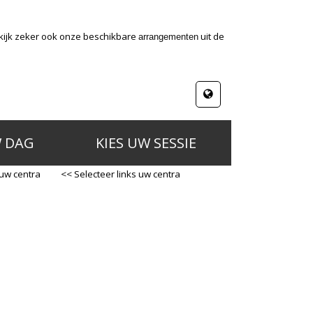
ekijk zeker ook onze beschikbare
uit de
arrangementen
W DAG
KIES UW SESSIE
 uw centra
<< Selecteer links uw centra