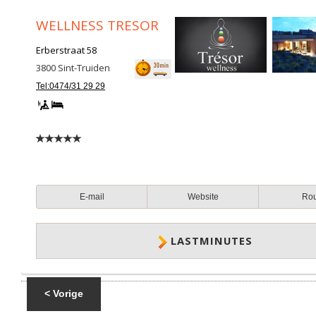
WELLNESS TRESOR
Erberstraat 58
3800
Sint-Truiden
Tel:0474/31 29 29
E-mail
Website
Ro
LASTMINUTES
< Vorige