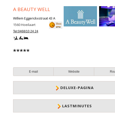
A BEAUTY WELL
Willem Eggerickxstraat 43 A
1560
Hoeilaart
Tel:0468/10 24 24
E-mail
Website
Ro
DELUXE-PAGINA
LASTMINUTES