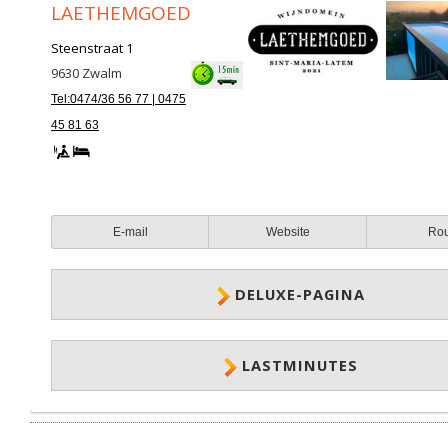
LAETHEMGOED
Steenstraat 1
9630
Zwalm
Tel:0474/36 56 77 | 0475
45 81 63
E-mail
Website
Ro
DELUXE-PAGINA
LASTMINUTES