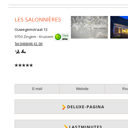
LES SALONNIÈRES
Ouwegemstraat 13
9750
Zingem - Kruisem
Tel:0468/46 41 00
E-mail
Website
Ro
DELUXE-PAGINA
LASTMINUTES