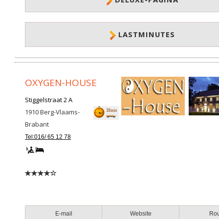
LASTMINUTES
OXYGEN-HOUSE
Stiggelstraat 2 A
1910
Berg-Vlaams-
Brabant
Tel:016/ 65 12 78
E-mail
Website
Ro