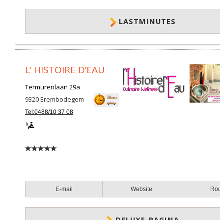
LASTMINUTES
L’ HISTOIRE D’EAU
Termurenlaan 29a
9320
Erembodegem
Tel:0488/10 37 08
E-mail
Website
Ro
DELUXE-PAGINA