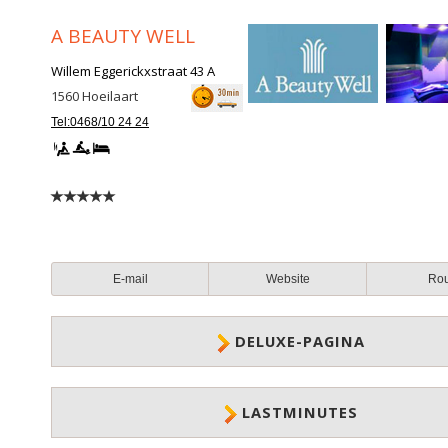
A BEAUTY WELL
Willem Eggerickxstraat 43 A
1560
Hoeilaart
Tel:0468/10 24 24
E-mail
Website
Ro
DELUXE-PAGINA
LASTMINUTES