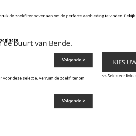
bruik de zoekfilter bovenaan om de perfecte aanbieding te vinden. Bekij
 paginate
n de buurt van Bende.
Volgende >
KIES U
<< Selecteer links
 voor deze selectie. Verruim de zoekfilter om
Volgende >