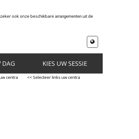
k zeker ook onze beschikbare
uit de
arrangementen
W DAG
KIES UW SESSIE
 uw centra
<< Selecteer links uw centra