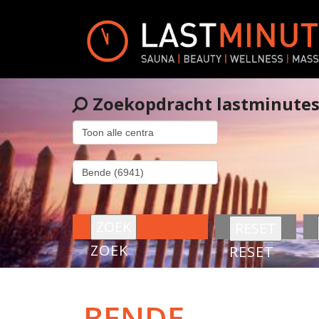
Zoekopdracht lastminute
ZOEK
RESET
BENDE