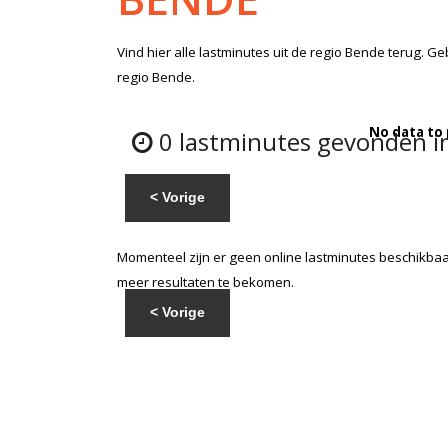
Vind hier alle
lastminutes
uit de regio Bende
terug. Ge
regio Bende.
No data to
0 lastminutes gevonden i
< Vorige
Momenteel zijn er geen online lastminutes beschikbaar
meer resultaten te bekomen.
< Vorige