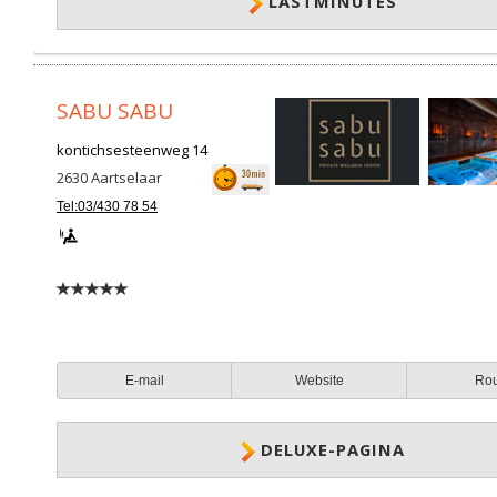
LASTMINUTES
SABU SABU
kontichsesteenweg 14
2630
Aartselaar
Tel:03/430 78 54
E-mail
Website
Ro
DELUXE-PAGINA