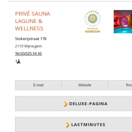
PRIVÉ SAUNA
LAGUNE &
WELLNESS
Stokerijstraat 178
2110
Wijnegem
Tel:03/325 54 45
E-mail
Website
Ro
DELUXE-PAGINA
LASTMINUTES