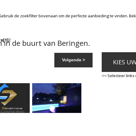
Gebruik de zoekfilter bovenaan om de perfecte aanbieding te vinden. Be
ra
[1]
 in de buurt van Beringen.
2
Volgende >
KIES U
<< Selecteer links