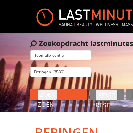
Zoekopdracht lastminute
ZOEK
RESET
BERINGEN