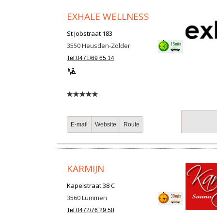
EXHALE WELLNESS
St Jobstraat 183
3550
Heusden-Zolder
Tel:0471/69 65 14
E-mail
Website
Route
KARMIJN
Kapelstraat 38 C
3560
Lummen
Tel:0472/76 29 50