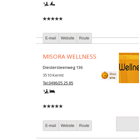
E-mail
Website
Route
MISORA WELLNESS
Diestersteenweg 136
3510
Kermt
Tel:0496/25 25 85
E-mail
Website
Route