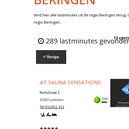
Vind hier alle
lastminutes
uit de regio Beringen
terug. 
regio Beringen.
13 cent
289 lastminutes gevonden
< Vorige
AT SAUNA SENSATIONS
Rietstraat 2
3560
Lummen
Tel:011/911 411