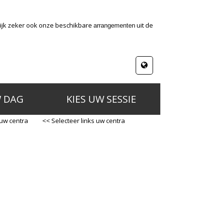
kijk zeker ook onze beschikbare
uit de
arrangementen
W DAG
KIES UW SESSIE
 uw centra
<< Selecteer links uw centra