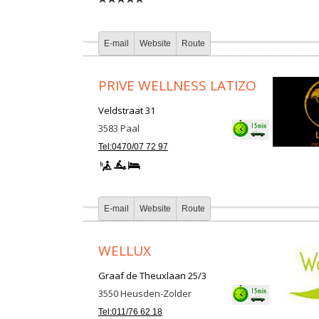
E-mail
Website
Route
PRIVE WELLNESS LATIZO
Veldstraat 31
3583
Paal
Tel:0470/07 72 97
E-mail
Website
Route
WELLUX
Graaf de Theuxlaan 25/3
3550
Heusden-Zolder
Tel:011/76 62 18