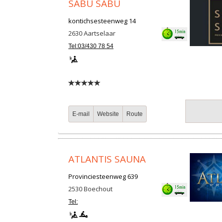
SABU SABU
kontichsesteenweg 14
2630
Aartselaar
Tel:03/430 78 54
E-mail
Website
Route
ATLANTIS SAUNA
Provinciesteenweg 639
2530
Boechout
Tel: