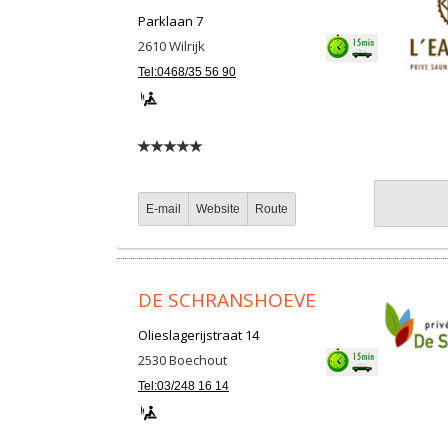
Parklaan 7
2610
Wilrijk
Tel:0468/35 56 90
E-mail
Website
Route
DE SCHRANSHOEVE
Olieslagerijstraat 14
2530
Boechout
Tel:03/248 16 14