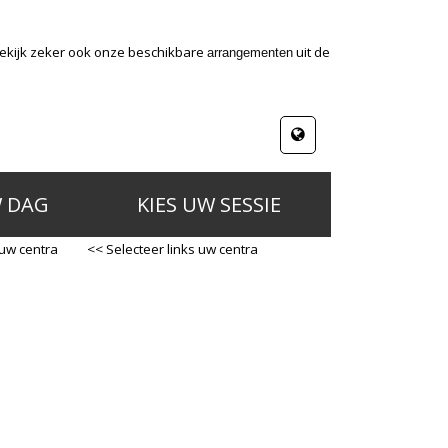
Bekijk zeker ook onze beschikbare
uit de
arrangementen
W DAG
KIES UW SESSIE
 uw centra
<< Selecteer links uw centra