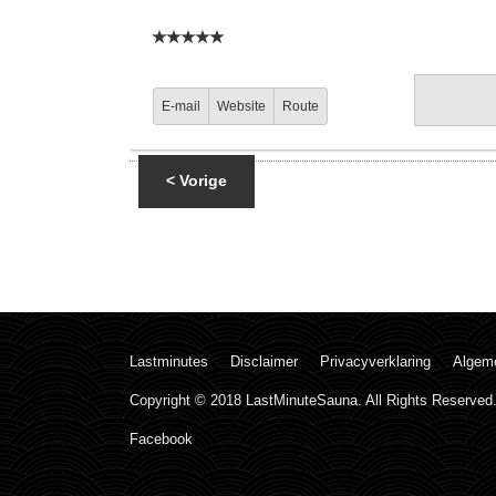
E-mail
Website
Route
< Vorige
Lastminutes
Disclaimer
Privacyverklaring
Algem
Copyright © 2018 LastMinuteSauna. All Rights Reserved
Facebook