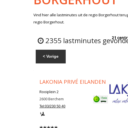
Vind hier alle
lastminutes
uit de regio Borgerhout
terug
regio Borgerhout.
21 centr
2355 lastminutes gevonde
< Vorige
LAKONIA PRIVÉ EILANDEN
Rooiplein 2
2600
Berchem
Tel:03/230 50 40