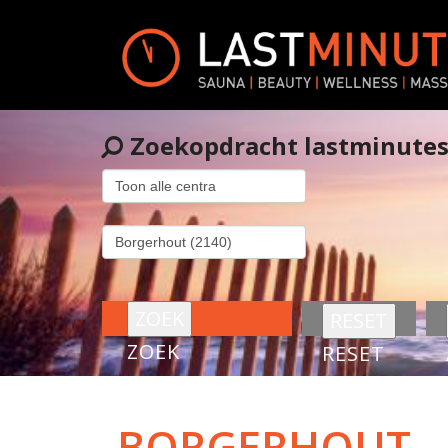
Zoekopdracht lastminute
ZOEK
RESET
BORGERHOUT