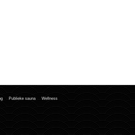
ng
Publieke sauna
Wellness