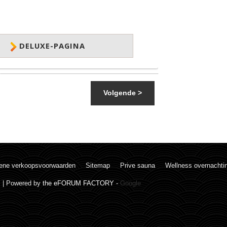
DELUXE-PAGINA
Volgende >
ene verkoopsvoorwaarden
Sitemap
Prive sauna
Wellness overnachti
. | Powered by
the eFORUM FACTORY
-
Google