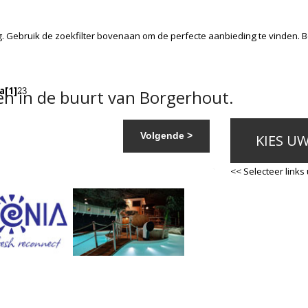
. Gebruik de zoekfilter bovenaan om de perfecte aanbieding te vinden. 
a
[1]
n in de buurt van Borgerhout.
2
3
Volgende >
KIES U
<< Selecteer links