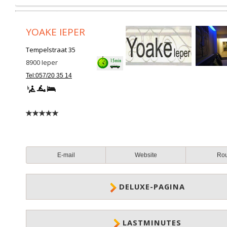
YOAKE IEPER
Tempelstraat 35
8900
Ieper
Tel:057/20 35 14
E-mail
Website
Ro
DELUXE-PAGINA
LASTMINUTES