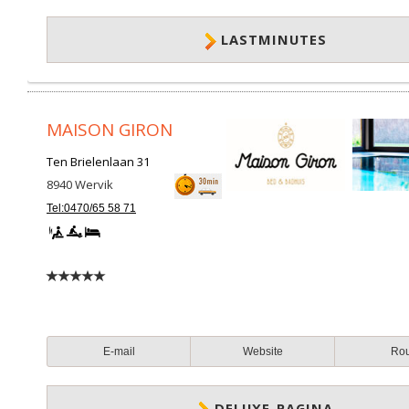
LASTMINUTES
MAISON GIRON
Ten Brielenlaan 31
8940
Wervik
Tel:0470/65 58 71
E-mail
Website
Ro
DELUXE-PAGINA