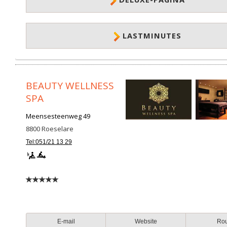
LASTMINUTES
BEAUTY WELLNESS
SPA
Meensesteenweg 49
8800
Roeselare
Tel:051/21 13 29
E-mail
Website
Ro