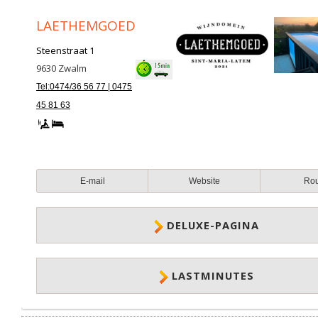
LAETHEMGOED
Steenstraat 1
9630
Zwalm
Tel:0474/36 56 77 | 0475
45 81 63
E-mail
Website
Ro
DELUXE-PAGINA
LASTMINUTES