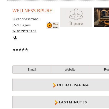
WELLNESS BPURE
Zurendriesstraat 6
8573
Tiegem
Tel:0473/63 09 63
E-mail
Website
Ro
DELUXE-PAGINA
LASTMINUTES