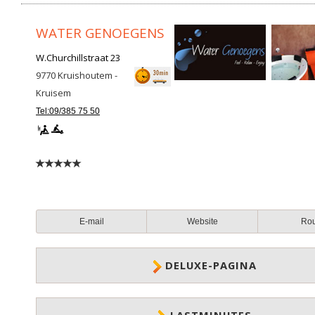
WATER GENOEGENS
W.Churchillstraat 23
9770
Kruishoutem -
Kruisem
Tel:09/385 75 50
E-mail
Website
Ro
DELUXE-PAGINA