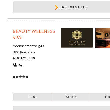
LASTMINUTES
BEAUTY WELLNESS
SPA
Meensesteenweg 49
8800
Roeselare
Tel:051/21 13 29
E-mail
Website
Ro