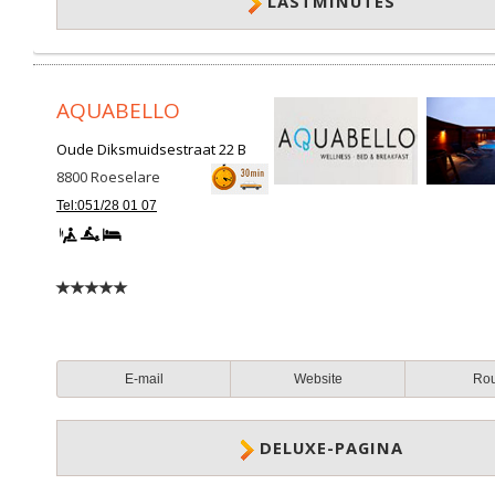
LASTMINUTES
AQUABELLO
Oude Diksmuidsestraat 22 B
8800
Roeselare
Tel:051/28 01 07
E-mail
Website
Ro
DELUXE-PAGINA