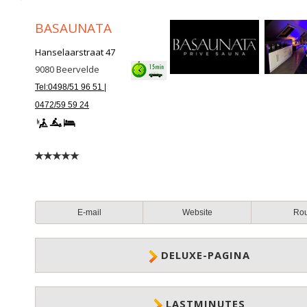
BASAUNATA
Hanselaarstraat 47
9080
Beervelde
Tel:0498/51 96 51 |
0472/59 59 24
E-mail
Website
Ro
DELUXE-PAGINA
LASTMINUTES