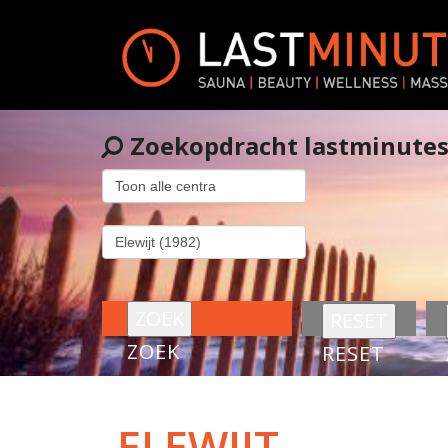
Zoekopdracht lastminute
ZOEK
RESET
ELEWIJT