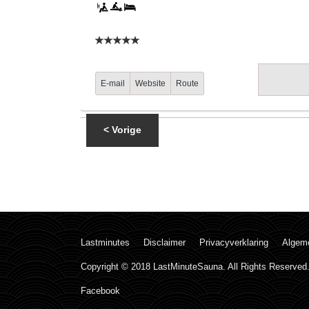
E-mail
Website
Route
< Vorige
Lastminutes
Disclaimer
Privacyverklaring
Algem
Copyright © 2018 LastMinuteSauna. All Rights Reserved
Facebook