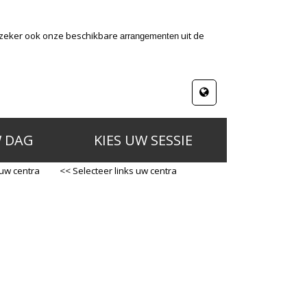
k zeker ook onze beschikbare
uit de
arrangementen
W DAG
KIES UW SESSIE
 uw centra
<< Selecteer links uw centra