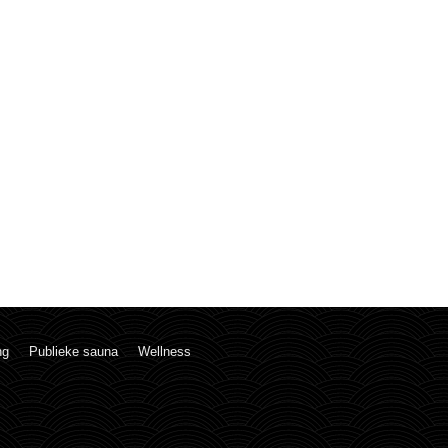
ng
Publieke sauna
Wellness