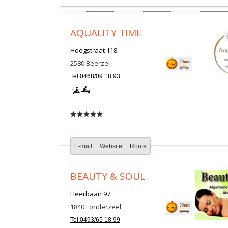
AQUALITY TIME
Hoogstraat 118
2580
Beerzel
Tel:0468/09 18 93
E-mail
Website
Route
BEAUTY & SOUL
Heerbaan 97
1840
Londerzeel
Tel:0493/65 18 99