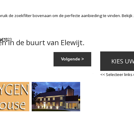
ruik de zoekfilter bovenaan om de perfecte aanbieding te vinden. Bekij
a
[1]
 in de buurt van Elewijt.
2
3
Volgende >
KIES U
<< Selecteer links