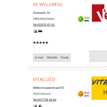
VE WELLNESS
Vismarkt 14
2800
Mechelen
Tel:015/70 07 01
E-mail
Website
Route
VITACUZZI
Wittevrouwestraat 55
3020
Herent
Tel:0477/28 30 83