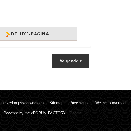
DELUXE-PAGINA
Volgende >
ene verkoopsvoorwaarden
Sitemap
Prive sauna
Wellness overnachti
. | Powered by
the eFORUM FACTORY
-
Google