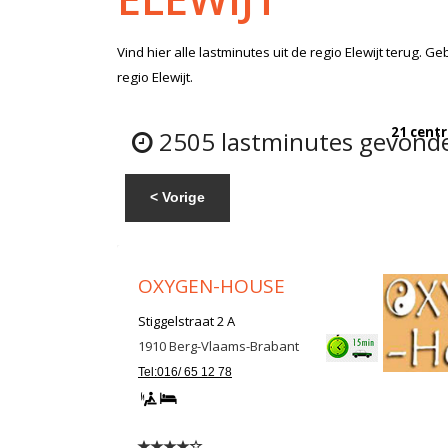
Vind hier alle
lastminutes
uit de regio Elewijt
terug. Geb
regio Elewijt.
21 centr
2505 lastminutes gevonden
< Vorige
OXYGEN-HOUSE
Stiggelstraat 2 A
1910
Berg-Vlaams-Brabant
Tel:016/ 65 12 78