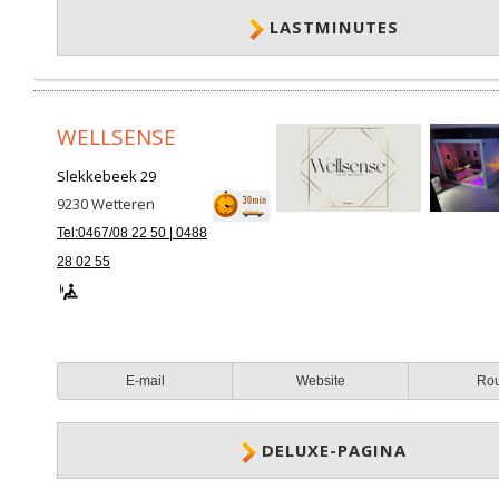
LASTMINUTES
WELLSENSE
Slekkebeek 29
9230
Wetteren
Tel:0467/08 22 50 | 0488
28 02 55
E-mail
Website
Ro
DELUXE-PAGINA