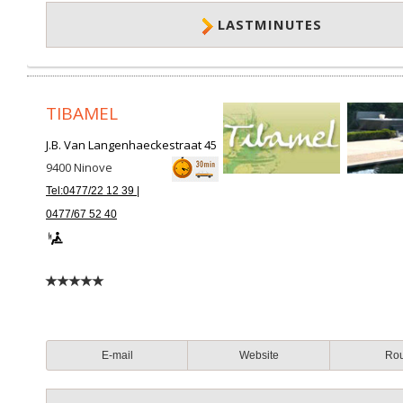
LASTMINUTES
TIBAMEL
J.B. Van Langenhaeckestraat 45
9400
Ninove
Tel:0477/22 12 39 |
0477/67 52 40
E-mail
Website
Ro