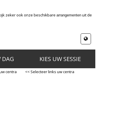
kijk zeker ook onze beschikbare
uit de
arrangementen
W DAG
KIES UW SESSIE
 uw centra
<< Selecteer links uw centra