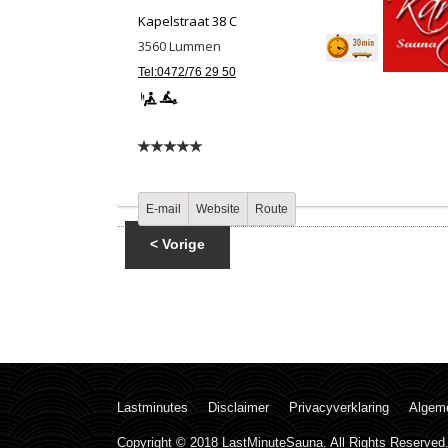
Kapelstraat 38 C
3560
Lummen
Tel:0472/76 29 50
E-mail
Website
Route
< Vorige
Lastminutes
Disclaimer
Privacyverklaring
Algem
Copyright © 2018 LastMinuteSauna. All Rights Reserved