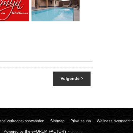
Volgende >
ene verkoopsvoorwaarden
Sitemap
Prive sauna
Wellness overnachti
. | Powered by
the eFORUM FACTORY
-
Google