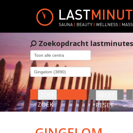
Zoekopdracht lastminute
ZOEK
RESET
GINGELOM