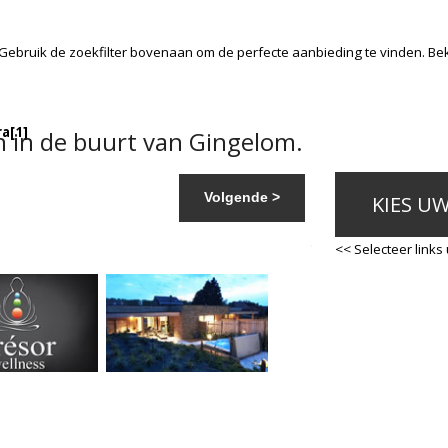
 Gebruik de zoekfilter bovenaan om de perfecte aanbieding te vinden. Be
ra
[1]
 in de buurt van Gingelom.
Volgende >
KIES U
<< Selecteer links