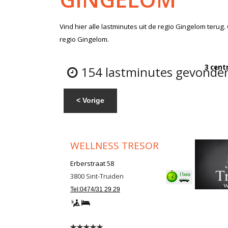
Vind hier alle
lastminutes
uit de regio Gingelom
terug.
regio Gingelom.
3 cent
154 lastminutes gevonden
< Vorige
WELLNESS TRESOR
Erberstraat 58
3800
Sint-Truiden
Tel:0474/31 29 29