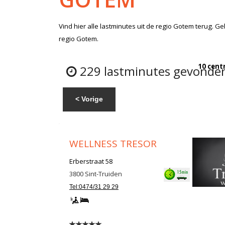
Vind hier alle
lastminutes
uit de regio Gotem
terug. Ge
regio Gotem.
10 cent
229 lastminutes gevonden
< Vorige
WELLNESS TRESOR
Erberstraat 58
3800
Sint-Truiden
Tel:0474/31 29 29