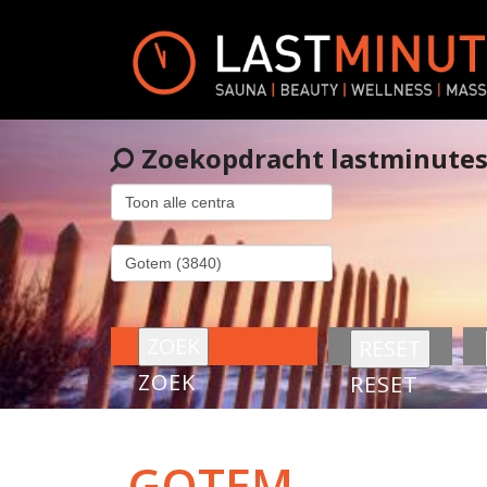
Zoekopdracht lastminute
ZOEK
RESET
GOTEM