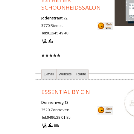
ESTHETIEK
SCHOONHEIDSSALON
Jodenstraat 72
3770
Riemst
Tel:012/45 49 40
E-mail
Website
Route
ESSENTIAL BY CIN
Dennenweg 13
3520
Zonhoven
Tel:0496/28 01 85