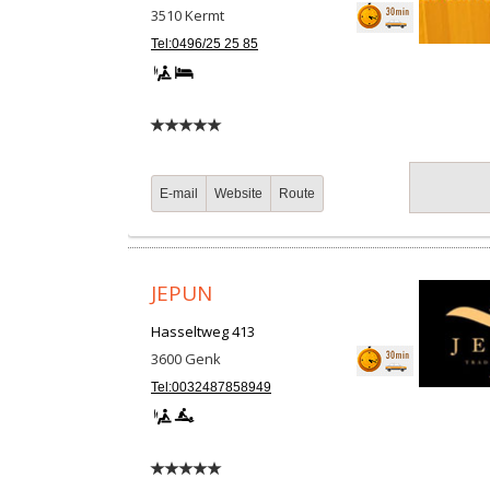
3510
Kermt
Tel:0496/25 25 85
E-mail
Website
Route
JEPUN
Hasseltweg 413
3600
Genk
Tel:0032487858949