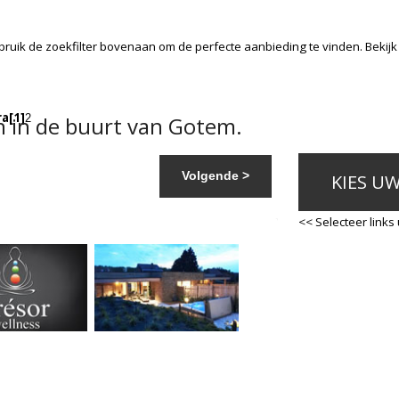
bruik de zoekfilter bovenaan om de perfecte aanbieding te vinden. Bekij
ra
[1]
 in de buurt van Gotem.
2
Volgende >
KIES U
<< Selecteer links