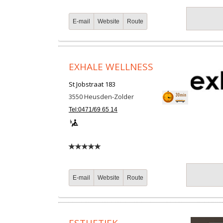
E-mail
Website
Route
EXHALE WELLNESS
St Jobstraat 183
3550
Heusden-Zolder
Tel:0471/69 65 14
E-mail
Website
Route