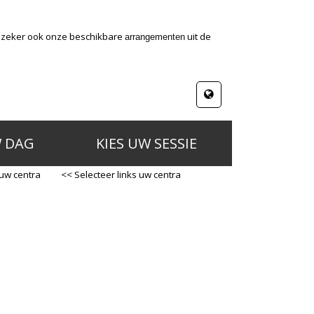
k zeker ook onze beschikbare
uit de
arrangementen
W DAG
KIES UW SESSIE
 uw centra
<< Selecteer links uw centra