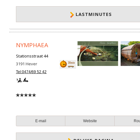
LASTMINUTES
NYMPHAEA
Stationsstraat 44
3191
Hever
Tel:0474/69 52 42
E-mail
Website
Ro