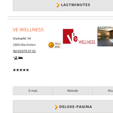
LASTMINUTES
VE WELLNESS
Vismarkt 14
2800
Mechelen
Tel:015/70 07 01
E-mail
Website
Ro
DELUXE-PAGINA