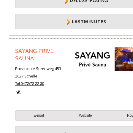
DELUXE-PAGINA
LASTMINUTES
SAYANG PRIVE
SAUNA
Provinciale Steenweg 453
2627
Schelle
Tel:0472/72 22 30
E-mail
Website
Ro