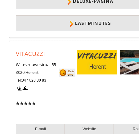
DELUXE-PAGINA
LASTMINUTES
VITACUZZI
Wittevrouwestraat 55
3020
Herent
Tel:0477/28 30 83
E-mail
Website
Ro