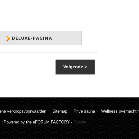
DELUXE-PAGINA
Volgende >
ene verkoopsvoorwaarden
Sitemap
Prive sauna
Wellness overnachti
. | Powered by
the eFORUM FACTORY
-
Google