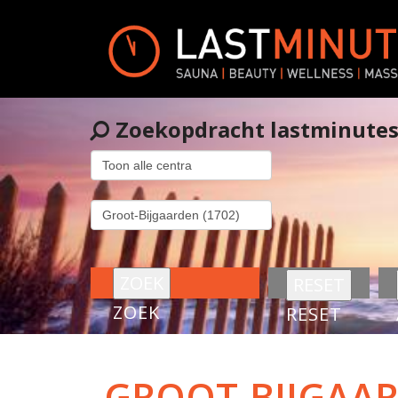
Zoekopdracht lastminute
ZOEK
RESET
GROOT-BIJGAA