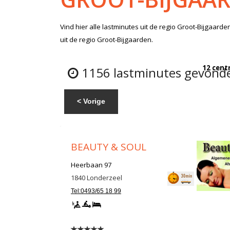
Vind hier alle
lastminutes
uit de regio Groot-Bijgaarde
uit de regio Groot-Bijgaarden.
12 cent
1156 lastminutes gevonde
< Vorige
BEAUTY & SOUL
Heerbaan 97
1840
Londerzeel
Tel:0493/65 18 99