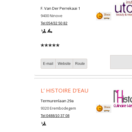
F. Van Der Perrekaai 1
9400
Ninove
Tel:054/32 50 82
E-mail
Website
Route
L’ HISTOIRE D’EAU
Termurenlaan 29a
9320
Erembodegem
Tel:0488/10 37 08