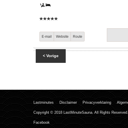
E-mail
Website
Route
< Vorige
Lastminutes
Disclaimer
Privacyverklaring
Algem
Copyright © 2018 LastMinuteSauna. All Rights Reserved
Facebook