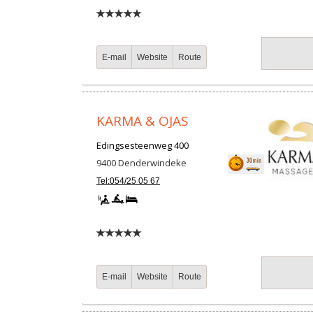
E-mail
Website
Route
KARMA & OJAS
Edingsesteenweg 400
9400
Denderwindeke
Tel:054/25 05 67
E-mail
Website
Route