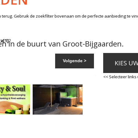
n
terug. Gebruik de zoekfilter bovenaan om de perfecte aanbieding te vi
ra
[1]
n in de buurt van Groot-Bijgaarden.
2
Volgende >
KIES U
<< Selecteer links