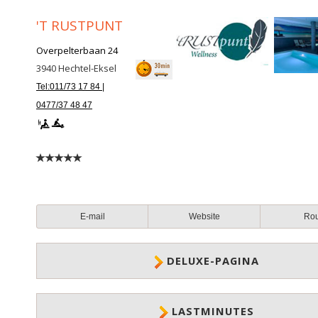
'T RUSTPUNT
Overpelterbaan 24
3940
Hechtel-Eksel
Tel:011/73 17 84 |
0477/37 48 47
E-mail
Website
Ro
DELUXE-PAGINA
LASTMINUTES