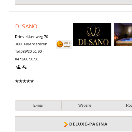
DI SANO
Drievekkenweg 70
3680
Neeroeteren
Tel:089/20 51 90 |
0473/66 50 56
E-mail
Website
Ro
DELUXE-PAGINA