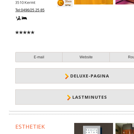
3510
Kermt
Tel:0496/25 25 85
E-mail
Website
Ro
DELUXE-PAGINA
LASTMINUTES
ESTHETIEK