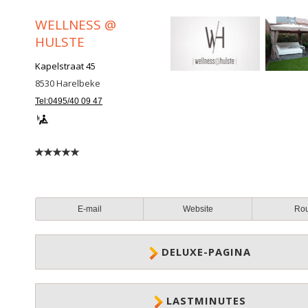
WELLNESS @
HULSTE
Kapelstraat 45
8530
Harelbeke
Tel:0495/40 09 47
E-mail
Website
Ro
DELUXE-PAGINA
LASTMINUTES