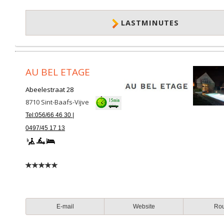
LASTMINUTES
AU BEL ETAGE
Abeelestraat 28
8710
Sint-Baafs-Vijve
Tel:056/66 46 30 |
0497/45 17 13
E-mail
Website
Ro