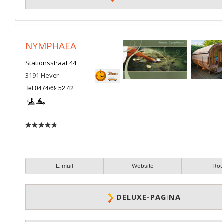
NYMPHAEA
Stationsstraat 44
3191
Hever
Tel:0474/69 52 42
E-mail
Website
Ro
DELUXE-PAGINA