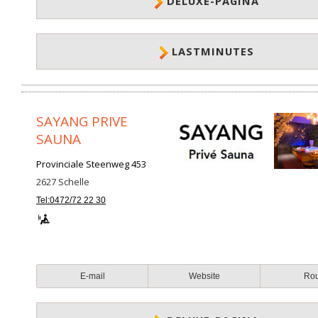
DELUXE-PAGINA
LASTMINUTES
SAYANG PRIVE
SAUNA
Provinciale Steenweg 453
2627
Schelle
Tel:0472/72 22 30
E-mail
Website
Ro