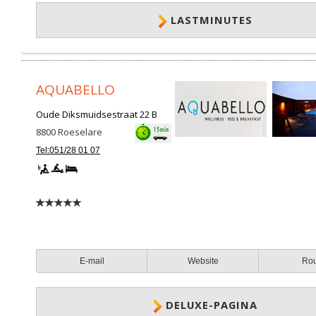
LASTMINUTES
AQUABELLO
Oude Diksmuidsestraat 22 B
8800
Roeselare
Tel:051/28 01 07
E-mail
Website
Ro
DELUXE-PAGINA