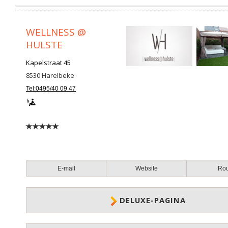
WELLNESS @
HULSTE
Kapelstraat 45
8530
Harelbeke
Tel:0495/40 09 47
E-mail
Website
Ro
DELUXE-PAGINA