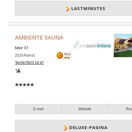
LASTMINUTES
AMBIENTE SAUNA
Meir 37
2520
Ranst
Tel:0479/23 19 47
E-mail
Website
Ro
DELUXE-PAGINA