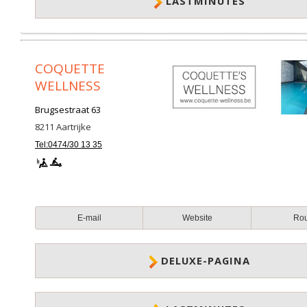
LASTMINUTES
COQUETTE
WELLNESS
Brugsestraat 63
8211
Aartrijke
Tel:0474/30 13 35
E-mail
Website
Ro
DELUXE-PAGINA