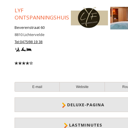
LYF
ONTSPANNINGSHUIS
Beverenstraat 60
8810
Lichtervelde
Tel:0475/98 19 38
E-mail
Website
Ro
DELUXE-PAGINA
LASTMINUTES