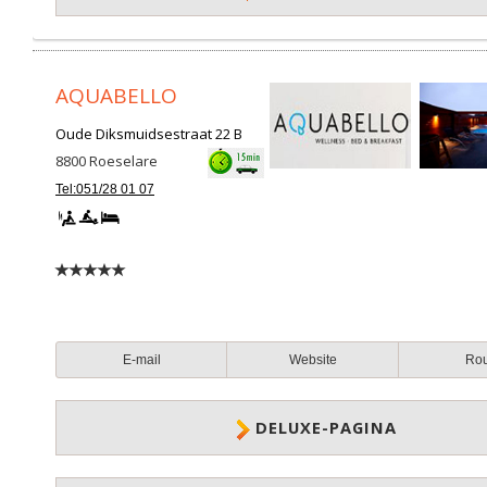
AQUABELLO
Oude Diksmuidsestraat 22 B
8800
Roeselare
Tel:051/28 01 07
E-mail
Website
Ro
DELUXE-PAGINA