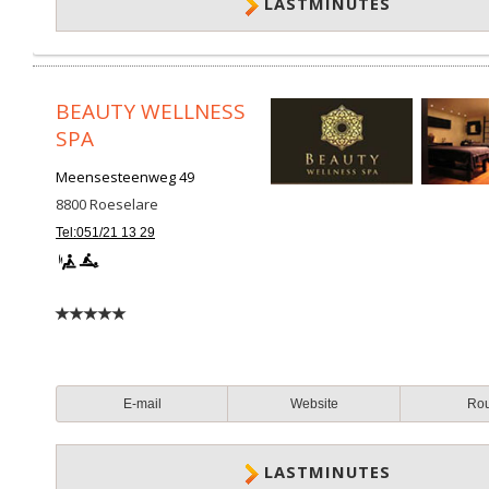
LASTMINUTES
BEAUTY WELLNESS
SPA
Meensesteenweg 49
8800
Roeselare
Tel:051/21 13 29
E-mail
Website
Ro
LASTMINUTES