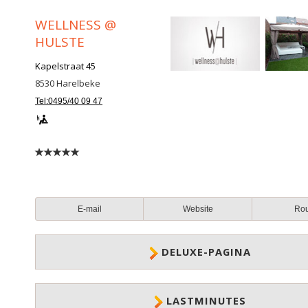
WELLNESS @
HULSTE
Kapelstraat 45
8530
Harelbeke
Tel:0495/40 09 47
E-mail
Website
Ro
DELUXE-PAGINA
LASTMINUTES