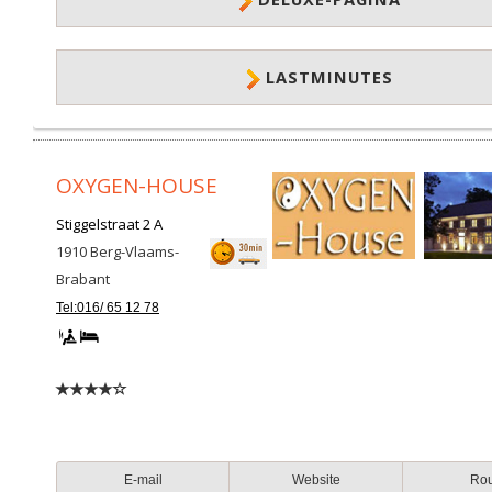
LASTMINUTES
OXYGEN-HOUSE
Stiggelstraat 2 A
1910
Berg-Vlaams-
Brabant
Tel:016/ 65 12 78
E-mail
Website
Ro