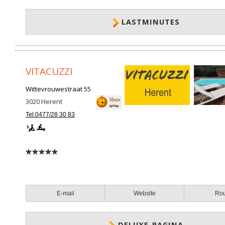
LASTMINUTES
VITACUZZI
Wittevrouwestraat 55
3020
Herent
Tel:0477/28 30 83
E-mail
Website
Ro
DELUXE-PAGINA