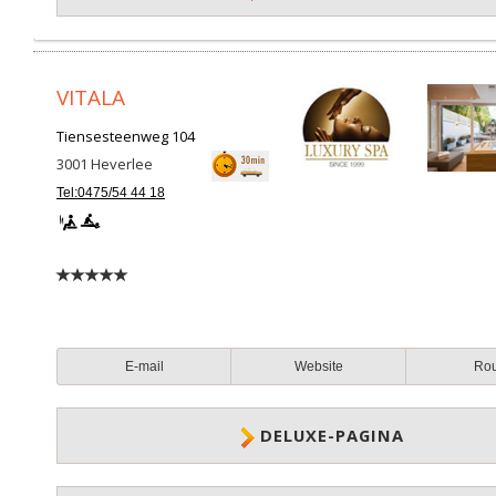
VITALA
Tiensesteenweg 104
3001
Heverlee
Tel:0475/54 44 18
E-mail
Website
Ro
DELUXE-PAGINA