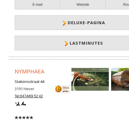
E-mail
Website
Ro
DELUXE-PAGINA
LASTMINUTES
NYMPHAEA
Stationsstraat 44
3191
Hever
Tel:0474/69 52 42