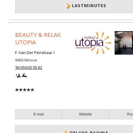
LASTMINUTES
BEAUTY & RELAX
UTOPIA
F. Van Der Perrekaai 1
9400
Ninove
Tel:054/32 50 82
E-mail
Website
Ro
DELUXE-PAGINA