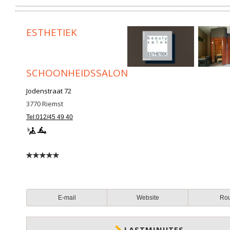
ESTHETIEK
SCHOONHEIDSSALON
Jodenstraat 72
3770
Riemst
Tel:012/45 49 40
E-mail
Website
Ro
LASTMINUTES