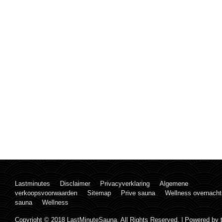
Lastminutes
Disclaimer
Privacyverklaring
Algemene
verkoopsvoorwaarden
Sitemap
Prive sauna
Wellness overnacht
sauna
Wellness
Copyright © 2018 LastMinuteSauna. All Rights Reserved. | Powered by