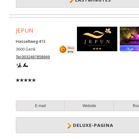
JEPUN
Hasseltweg 413
3600
Genk
Tel:0032487858949
E-mail
Website
Ro
DELUXE-PAGINA