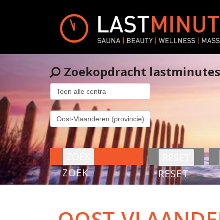
Zoekopdracht lastminute
ZOEK
RESET
OOST-VLAANDE