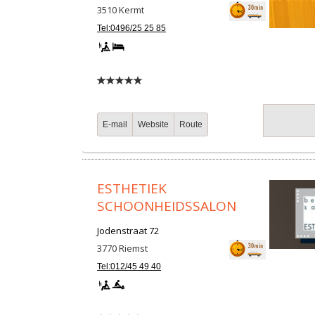
3510
Kermt
Tel:0496/25 25 85
E-mail
Website
Route
ESTHETIEK
SCHOONHEIDSSALON
Jodenstraat 72
3770
Riemst
Tel:012/45 49 40