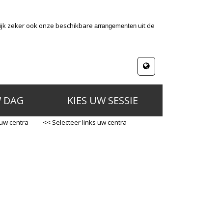
kijk zeker ook onze beschikbare
uit de
arrangementen
W DAG
KIES UW SESSIE
 uw centra
<< Selecteer links uw centra