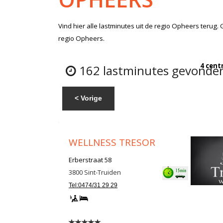
Vind hier alle
lastminutes
uit de regio Opheers
terug. 
regio Opheers.
4 cent
162 lastminutes gevonden
< Vorige
WELLNESS TRESOR
Erberstraat 58
3800
Sint-Truiden
Tel:0474/31 29 29