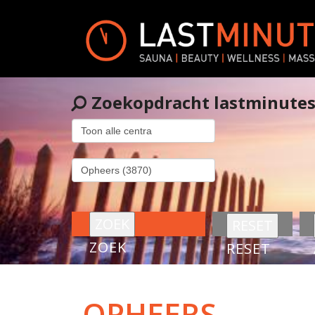
Zoekopdracht lastminute
ZOEK
RESET
OPHEERS