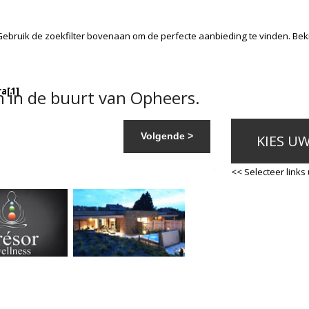
Gebruik de zoekfilter bovenaan om de perfecte aanbieding te vinden. Be
ra
[1]
 in de buurt van Opheers.
Volgende >
KIES U
<< Selecteer links