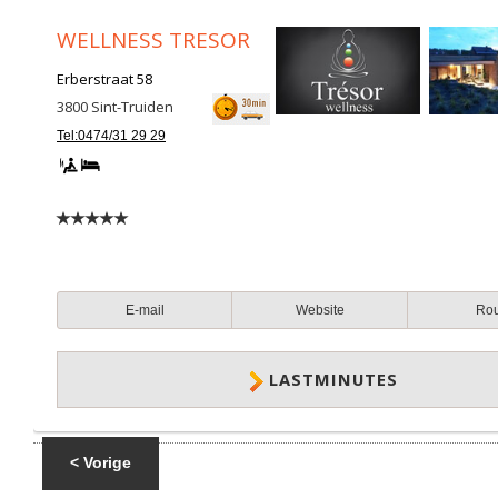
WELLNESS TRESOR
Erberstraat 58
3800
Sint-Truiden
Tel:0474/31 29 29
E-mail
Website
Ro
LASTMINUTES
< Vorige