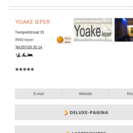
YOAKE IEPER
Tempelstraat 35
8900
Ieper
Tel:057/20 35 14
E-mail
Website
Ro
DELUXE-PAGINA