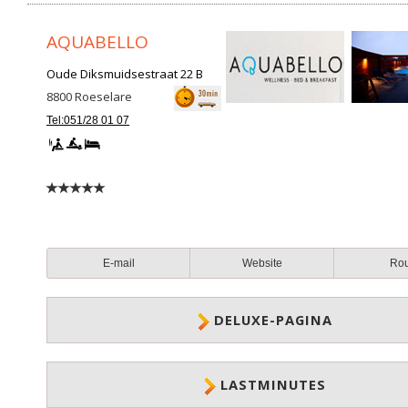
AQUABELLO
Oude Diksmuidsestraat 22 B
8800
Roeselare
Tel:051/28 01 07
E-mail
Website
Ro
DELUXE-PAGINA
LASTMINUTES