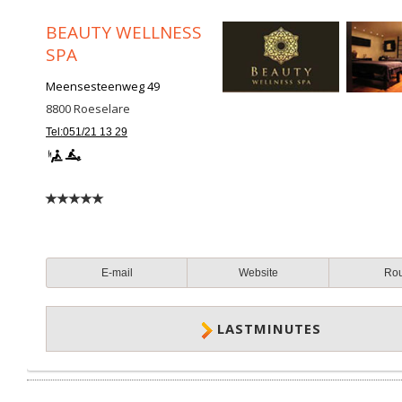
BEAUTY WELLNESS
SPA
Meensesteenweg 49
8800
Roeselare
Tel:051/21 13 29
E-mail
Website
Ro
LASTMINUTES