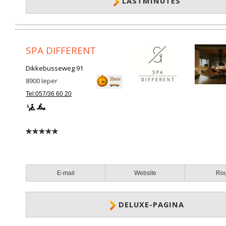
LASTMINUTES
SPA DIFFERENT
Dikkebusseweg 91
8900
Ieper
Tel:057/36 60 20
E-mail
Website
Ro
DELUXE-PAGINA