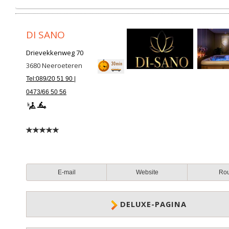
DI SANO
Drievekkenweg 70
3680
Neeroeteren
Tel:089/20 51 90 |
0473/66 50 56
E-mail
Website
Ro
DELUXE-PAGINA