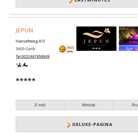
JEPUN
Hasseltweg 413
3600
Genk
Tel:0032487858949
E-mail
Website
Ro
DELUXE-PAGINA