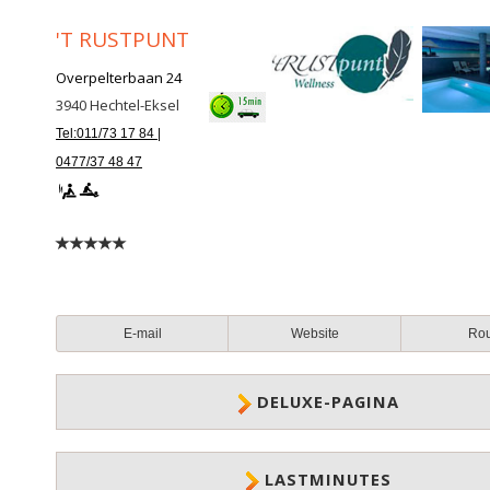
'T RUSTPUNT
Overpelterbaan 24
3940
Hechtel-Eksel
Tel:011/73 17 84 |
0477/37 48 47
E-mail
Website
Ro
DELUXE-PAGINA
LASTMINUTES