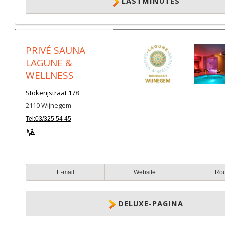
LASTMINUTES
PRIVÉ SAUNA
LAGUNE &
WELLNESS
Stokerijstraat 178
2110
Wijnegem
Tel:03/325 54 45
E-mail
Website
Ro
DELUXE-PAGINA