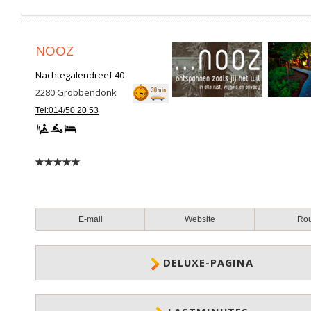
NOOZ
Nachtegalendreef 40
2280
Grobbendonk
Tel:014/50 20 53
E-mail
Website
Ro
DELUXE-PAGINA