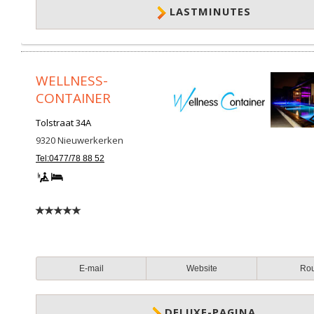
LASTMINUTES
WELLNESS-
CONTAINER
Tolstraat 34A
9320
Nieuwerkerken
Tel:0477/78 88 52
E-mail
Website
Ro
DELUXE-PAGINA