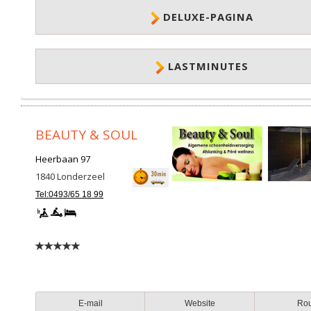
DELUXE-PAGINA
LASTMINUTES
BEAUTY & SOUL
Heerbaan 97
1840
Londerzeel
Tel:0493/65 18 99
E-mail
Website
Ro