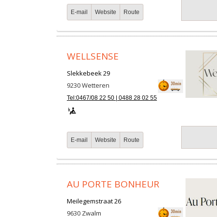
E-mail
Website
Route
WELLSENSE
Slekkebeek 29
9230
Wetteren
Tel:0467/08 22 50 | 0488 28 02 55
E-mail
Website
Route
AU PORTE BONHEUR
Meilegemstraat 26
9630
Zwalm