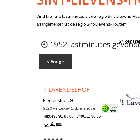
Vind hier alle
lastminutes
uit de regio Sint-Lievens-Ho
uit de regio Sint-Lievens-Houtem.
arrangementen
31 centra
1952 lastminutes gevonde
< Vorige
T LAVENDELHOF
Pierkenstraat 80
9620
Velzeke-Ruddershove
Tel:0498/91 85 08 | 0496/11 86 05