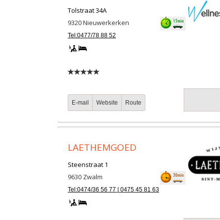
Tolstraat 34A
9320
Nieuwerkerken
Tel:0477/78 88 52
E-mail
Website
Route
LAETHEMGOED
Steenstraat 1
9630
Zwalm
Tel:0474/36 56 77 | 0475 45 81 63