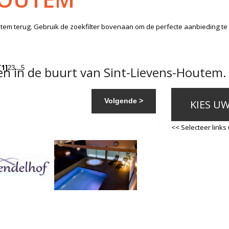
utem
terug. Gebruik de zoekfilter bovenaan om de perfecte aanbieding te
[1]
…
n in de buurt van Sint-Lievens-Houtem.
2
3
5
Volgende >
KIES U
<< Selecteer links