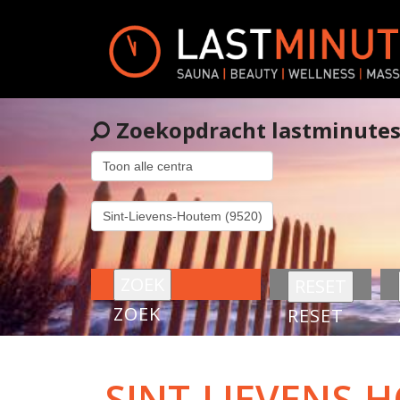
Zoekopdracht lastminute
ZOEK
RESET
SINT-LIEVENS-