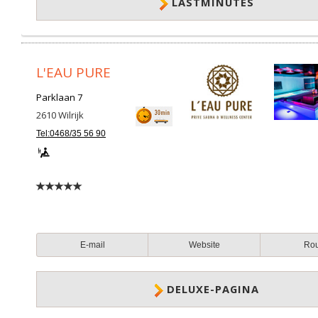
LASTMINUTES
L'EAU PURE
Parklaan 7
2610
Wilrijk
Tel:0468/35 56 90
E-mail
Website
Ro
DELUXE-PAGINA