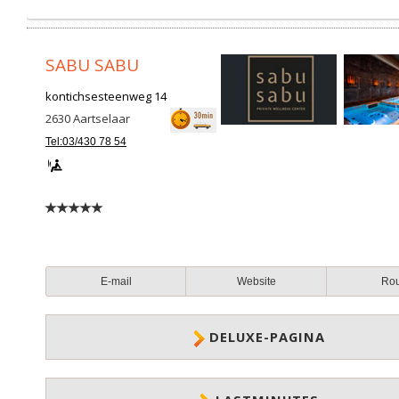
SABU SABU
kontichsesteenweg 14
2630
Aartselaar
Tel:03/430 78 54
E-mail
Website
Ro
DELUXE-PAGINA