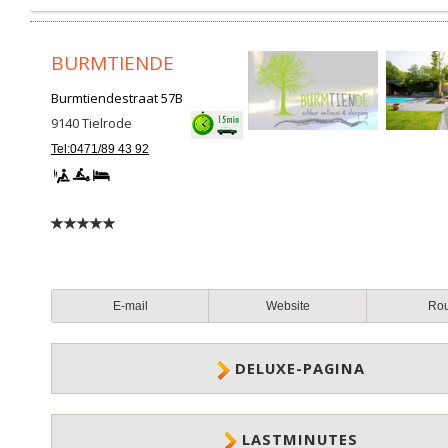
BURMTIENDE
Burmtiendestraat 57B
9140
Tielrode
Tel:0471/89 43 92
E-mail
Website
Ro
DELUXE-PAGINA
LASTMINUTES