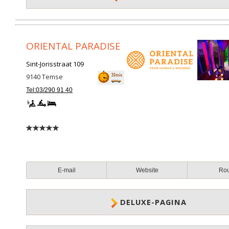
ORIENTAL PARADISE
Sint-Jorisstraat 109
9140
Temse
Tel:03/290 91 40
E-mail
Website
Ro
DELUXE-PAGINA