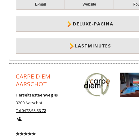
E-mail
Website
Ro
DELUXE-PAGINA
LASTMINUTES
CARPE DIEM
AARSCHOT
Herseltsesteenweg 49
3200
Aarschot
Tel:0472/68 33 73