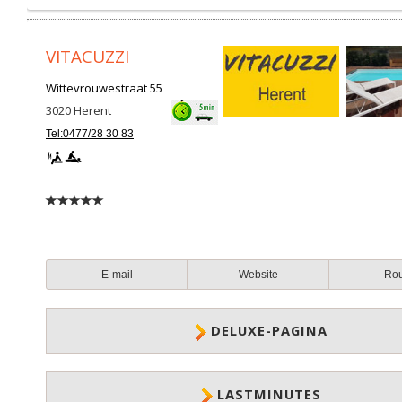
VITACUZZI
Wittevrouwestraat 55
3020
Herent
Tel:0477/28 30 83
E-mail
Website
Ro
DELUXE-PAGINA
LASTMINUTES