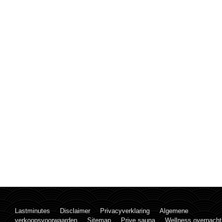
Lastminutes
Disclaimer
Privacyverklaring
Algemene
verkoopsvoorwaarden
Sitemap
Prive sauna
Wellness overnacht