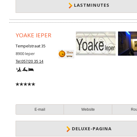
LASTMINUTES
YOAKE IEPER
Tempelstraat 35
8900
Ieper
Tel:057/20 35 14
E-mail
Website
Ro
DELUXE-PAGINA