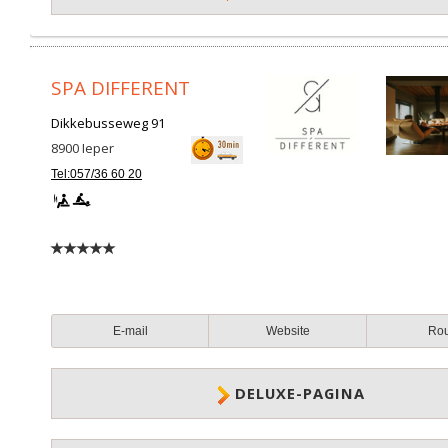
SPA DIFFERENT
Dikkebusseweg 91
8900
Ieper
Tel:057/36 60 20
E-mail
Website
Ro
DELUXE-PAGINA