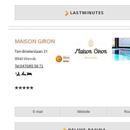
LASTMINUTES
MAISON GIRON
Ten Brielenlaan 31
8940
Wervik
Tel:0470/65 58 71
E-mail
Website
Ro
DELUXE-PAGINA