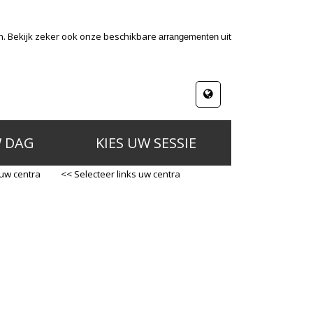
n. Bekijk zeker ook onze beschikbare
uit
arrangementen
W DAG
KIES UW SESSIE
 uw centra
<< Selecteer links uw centra