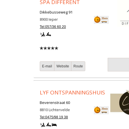
SPA DIFFERENT
Dikkebusseweg 91
8900
Ieper
Tel:057/36 60 20
E-mail
Website
Route
LYF ONTSPANNINGSHUIS
Beverenstraat 60
8810
Lichtervelde
Tel:0475/98 19 38