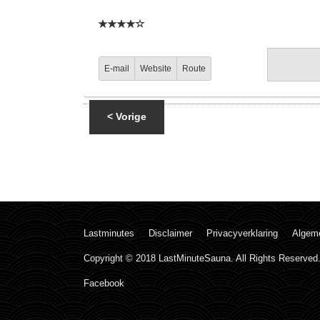
E-mail
Website
Route
< Vorige
Lastminutes
Disclaimer
Privacyverklaring
Algem
Copyright © 2018 LastMinuteSauna. All Rights Reserved
Facebook