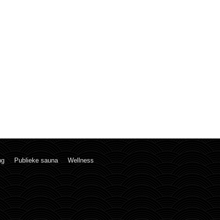
ng
Publieke sauna
Wellness