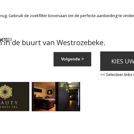
rug. Gebruik de zoekfilter bovenaan om de perfecte aanbieding te vinde
a
[1]
 in de buurt van Westrozebeke.
2
3
Volgende >
KIES U
<< Selecteer links