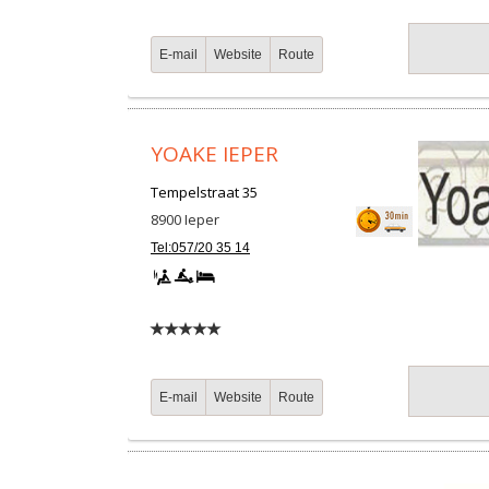
E-mail
Website
Route
YOAKE IEPER
Tempelstraat 35
8900
Ieper
Tel:057/20 35 14
E-mail
Website
Route