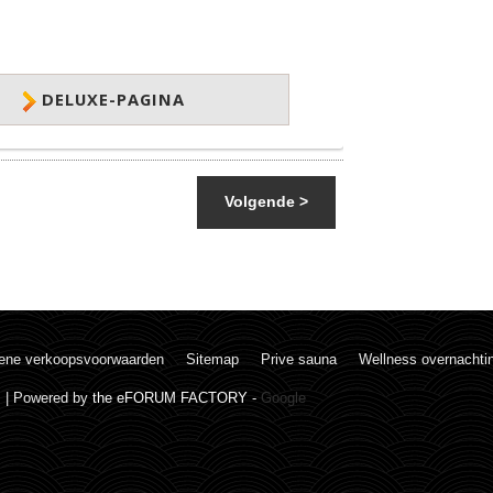
DELUXE-PAGINA
Volgende >
ene verkoopsvoorwaarden
Sitemap
Prive sauna
Wellness overnachti
. | Powered by
the eFORUM FACTORY
-
Google