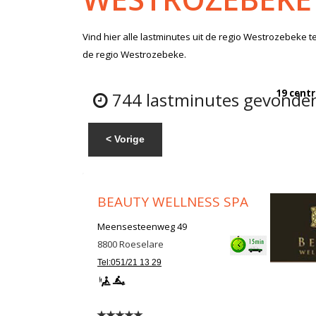
Vind hier alle
lastminutes
uit de regio Westrozebeke
te
de regio Westrozebeke.
19 centr
744 lastminutes gevonden
< Vorige
BEAUTY WELLNESS SPA
Meensesteenweg 49
8800
Roeselare
Tel:051/21 13 29