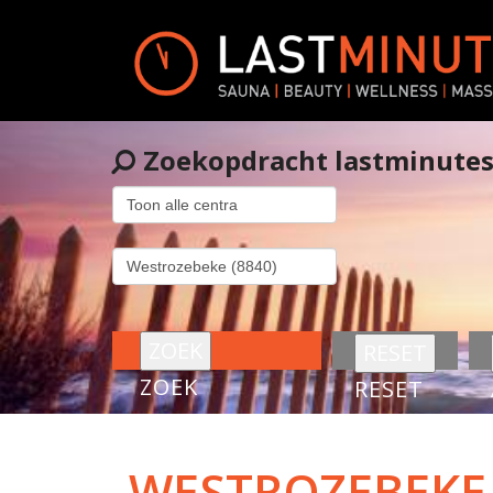
Zoekopdracht lastminute
ZOEK
RESET
WESTROZEBEKE