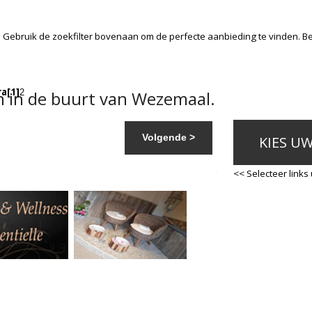
. Gebruik de zoekfilter bovenaan om de perfecte aanbieding te vinden. B
ra
[1]
 in de buurt van Wezemaal.
2
Volgende >
KIES U
<< Selecteer links