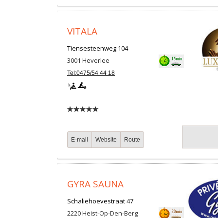
VITALA
Tiensesteenweg 104
3001
Heverlee
Tel:0475/54 44 18
E-mail
Website
Route
GYRA SAUNA
Schaliehoevestraat 47
2220
Heist-Op-Den-Berg