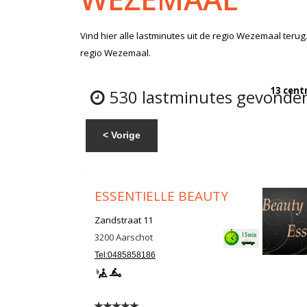
Vind hier alle
lastminutes
uit de regio Wezemaal
terug
regio Wezemaal.
13 cent
530 lastminutes gevonden
< Vorige
ESSENTIELLE BEAUTY
Zandstraat 11
3200
Aarschot
Tel:0485858186