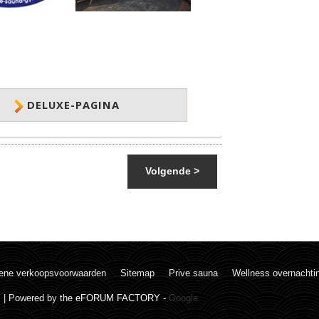
DELUXE-PAGINA
Volgende >
ene verkoopsvoorwaarden
Sitemap
Prive sauna
Wellness overnachti
. | Powered by
the eFORUM FACTORY
-
Google