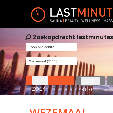
Zoekopdracht lastminute
ZOEK
RESET
WEZEMAAL