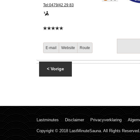
Tel:0479/42 29 83
E-mail
Website
Route
< Vorige
Lastminutes
Disclaimer
Privacyverklaring
Algem
Copyright © 2018 LastMinuteSauna. All Rights Reserved