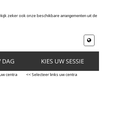
ekijk zeker ook onze beschikbare
uit de
arrangementen
W DAG
KIES UW SESSIE
 uw centra
<< Selecteer links uw centra