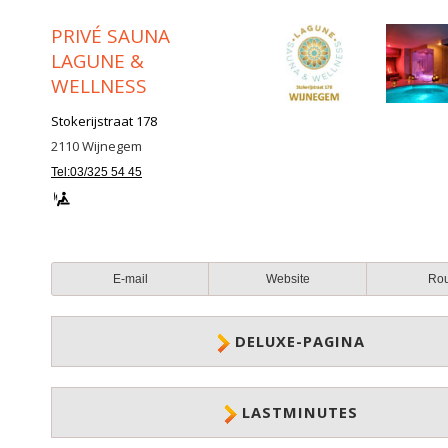
PRIVÉ SAUNA
LAGUNE &
WELLNESS
Stokerijstraat 178
2110
Wijnegem
Tel:03/325 54 45
E-mail
Website
Ro
DELUXE-PAGINA
LASTMINUTES