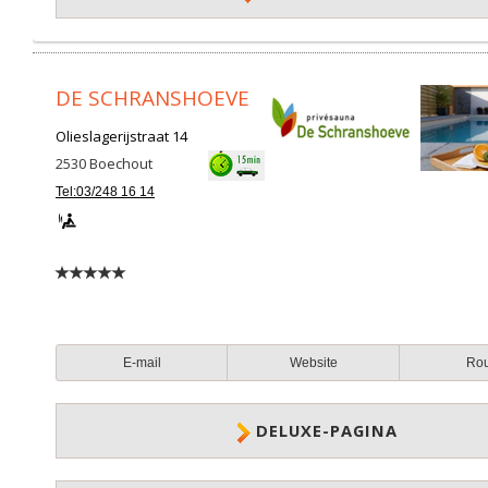
DE SCHRANSHOEVE
Olieslagerijstraat 14
2530
Boechout
Tel:03/248 16 14
E-mail
Website
Ro
DELUXE-PAGINA