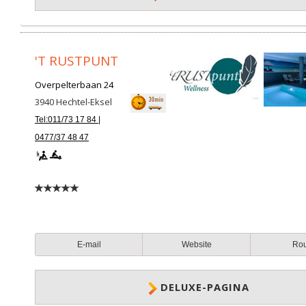
'T RUSTPUNT
Overpelterbaan 24
3940
Hechtel-Eksel
Tel:011/73 17 84 |
0477/37 48 47
E-mail
Website
Ro
DELUXE-PAGINA