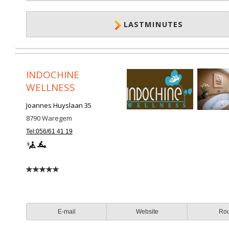
LASTMINUTES
INDOCHINE
WELLNESS
Joannes Huyslaan 35
8790
Waregem
Tel:056/61 41 19
E-mail
Website
Ro