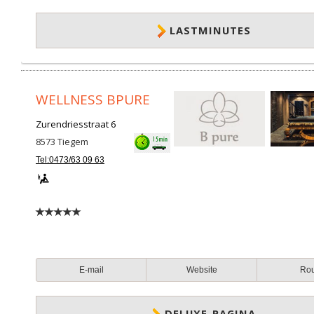
LASTMINUTES
WELLNESS BPURE
Zurendriesstraat 6
8573
Tiegem
Tel:0473/63 09 63
E-mail
Website
Ro
DELUXE-PAGINA