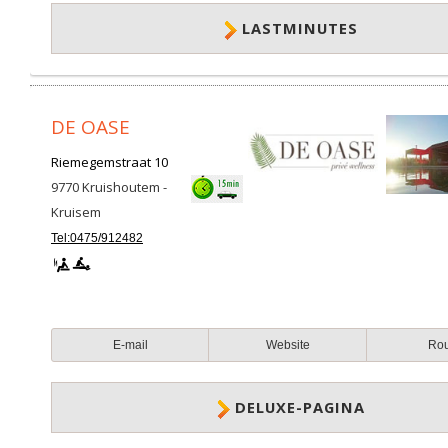
LASTMINUTES
DE OASE
Riemegemstraat 10
9770
Kruishoutem -
Kruisem
Tel:0475/912482
E-mail
Website
Ro
DELUXE-PAGINA