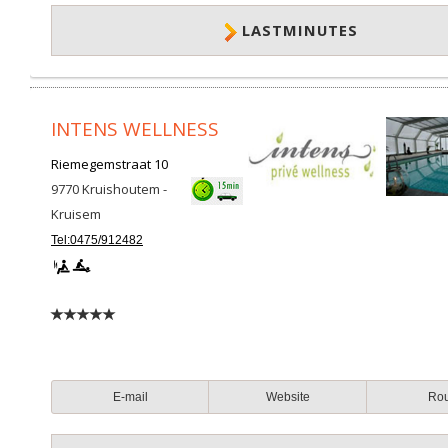
LASTMINUTES
INTENS WELLNESS
Riemegemstraat 10
9770
Kruishoutem -
Kruisem
Tel:0475/912482
E-mail
Website
Ro