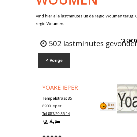
Vind hier alle
lastminutes
uit de regio Woumen
terug. 
regio Woumen.
12 cent
502 lastminutes gevonde
< Vorige
YOAKE IEPER
Tempelstraat 35
8900
Ieper
Tel:057/20 35 14