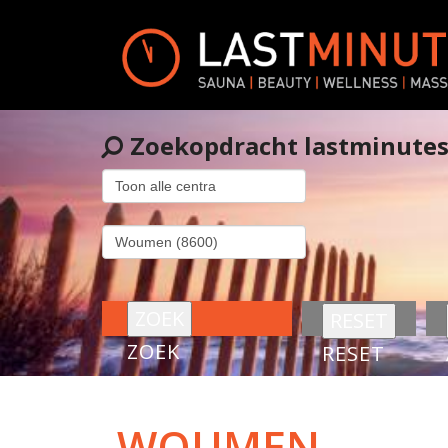
Zoekopdracht lastminute
ZOEK
RESET
WOUMEN