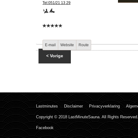
Tel:051/21 13 29
E-mail
Website
Route
< Vorige
Lastminutes
Disclaimer
Privacyverklaring
Algem
Copyright © 2018 LastMinuteSauna. All Rights Reserved
Facebook