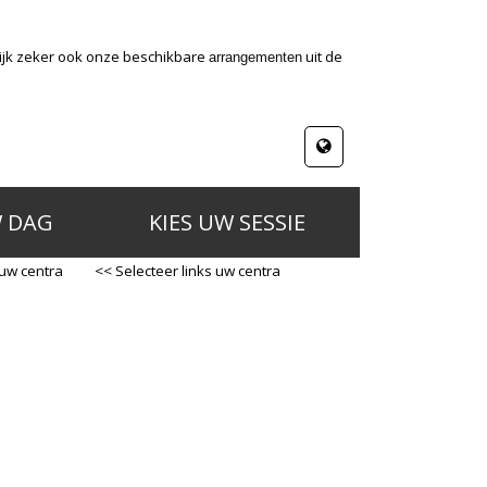
kijk zeker ook onze beschikbare
uit de
arrangementen
W DAG
KIES UW SESSIE
 uw centra
<< Selecteer links uw centra