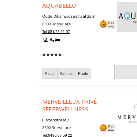
AQUABELLO
Oude Diksmuidsestraat 22 B
8800
Roeselare
Tel:051/28 01 07
E-mail
Website
Route
MERVEILLEUX PRIVÉ
SFEERWELLNESS
Biezenstraat 2
8800
Roeselare
Tel:0496/67 59 22