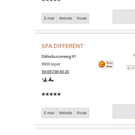
E-mail
Website
Route
SPA DIFFERENT
Dikkebusseweg 91
8900
Ieper
Tel:057/36 60 20
E-mail
Website
Route