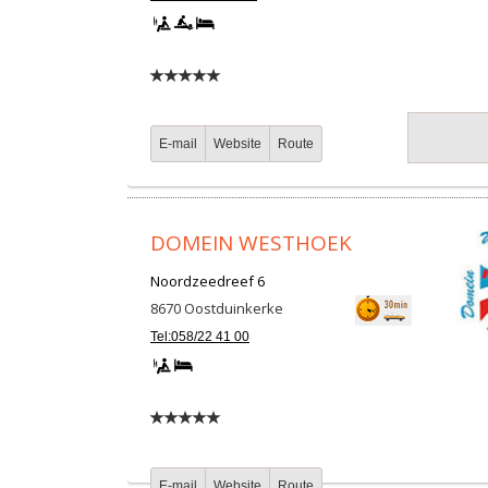
E-mail
Website
Route
DOMEIN WESTHOEK
Noordzeedreef 6
8670
Oostduinkerke
Tel:058/22 41 00
E-mail
Website
Route