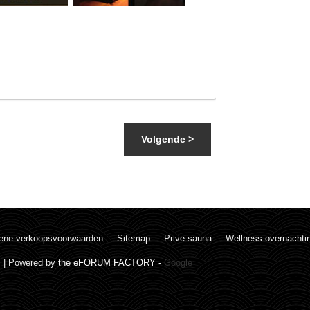
Volgende >
ene verkoopsvoorwaarden
Sitemap
Prive sauna
Wellness overnachti
. | Powered by
the eFORUM FACTORY
-
Google