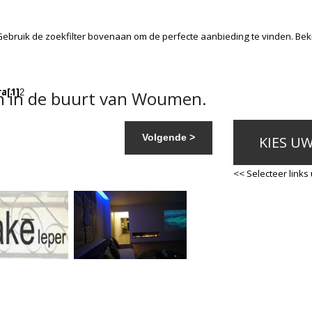
Gebruik de zoekfilter bovenaan om de perfecte aanbieding te vinden. Be
ra
[1]
n in de buurt van Woumen.
2
Volgende >
KIES U
<< Selecteer links